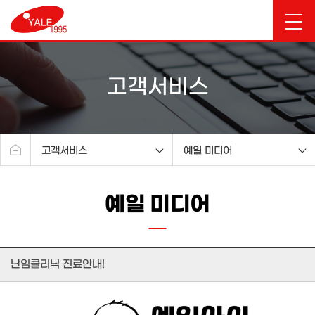
고객서비스
고객서비스
예일 미디어
예일소개
공지사항
예일 미디어
진료안내
예일 미디어
시험관아기센터
예일 공식카페
분만센터
난임클리닉 진료안내!
부인과센터
여성건강검진센터
산후조리원