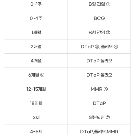
0~1주
B형 간염 ①
소아청소년과
고객서비스
0~4주
BCG
1개월
B형 간염 ②
2개월
DTaP ③, 폴리오 ④
4개월
DTaP,폴리오
6개월 ⑤
DTaP,폴리오
12~15개월
MMR ⑥
18개월
DTaP
3세
일본뇌염 ⑦
4~6세
DTaP,폴리오,MMR