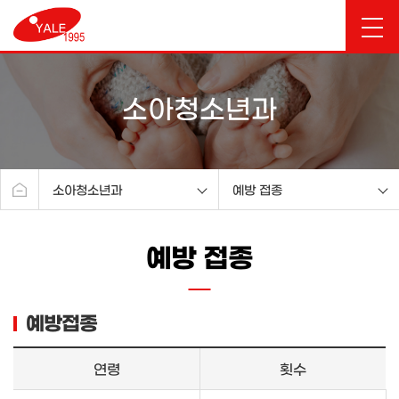
소아청소년과
소아청소년과
예방 접종
예일소개
진료 시간
예방 접종
진료안내
예방 접종
시험관아기센터
영유아검진
분만센터
예방접종
부인과센터
여성건강검진센터
연령
횟수
산후조리원