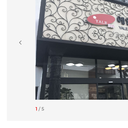
1
/
5