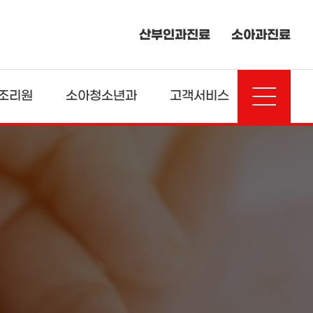
산부인과진료
소아과진료
조리원
소아청소년과
고객서비스