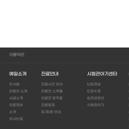
이용약관
예일소개
진료안내
시험관아기센터
인사말
진료시간 안내
난임정보
의료진 소개
의료진 스케쥴
인공수정
시설소개
의료진 당직표
습관성유산
의료장비
진료일정
시험관아기
소개
입/퇴원 안내
오시는길