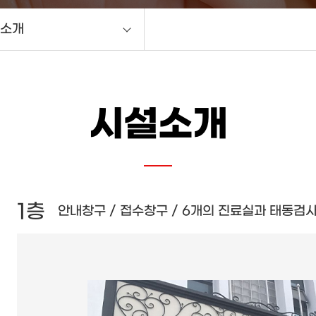
소개
말
진 소개
시설소개
소개
장비 소개
는길
5층
F층
3층
2층
1층
안내창구 / 접수창구 / 6개의 진료실과 태동검
야외정원 / 직원식당 / 조리실
다인실 / 1인실 / 3인실
분만센터 / 수술실 / 회복실 / 시술실 / 신생아
1인실 / 3인실