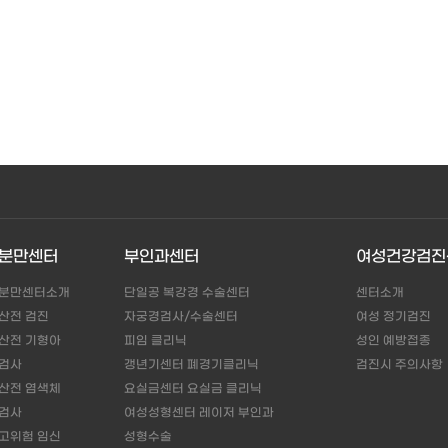
분만센터
부인과센터
여성건강검진
분만센터소개
단일공 복강경 수술센터
센터소개
산전 검진
자궁경검사/수술센터
여성 정기검진
산전 기형아
피임 클리닉
성인 예방접종
검사
갱년기센터 폐경기클리닉
검진시 주의사항
산전 염색체
요실금센터 요실금 클리닉
검사
여성성형센터 레이저 부인과
고위험 임신
성형수술