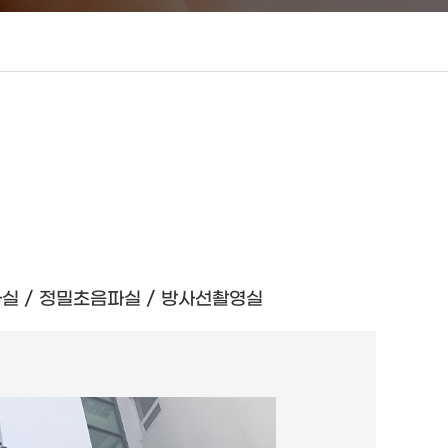
사실 / 정밀초음파실 / 방사선촬영실
실 / 수유실 / 캥거루케어룸