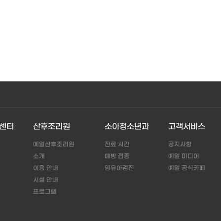
센터
산후조리원
소아청소년과
고객서비스
예일산후조리원
진료 시간
공지사항
소개
예방 접종
예일 미디어
이용 안내
영유아검진
예일 공식카페
시설 안내
프로그램