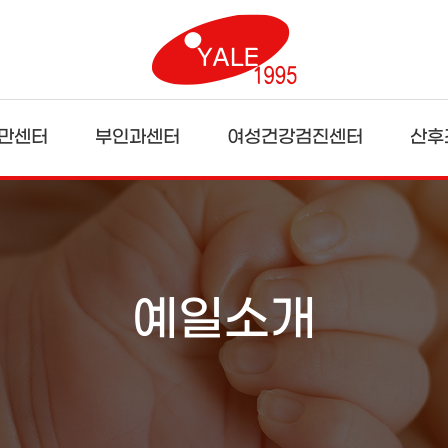
만센터
부인과센터
여성건강검진센터
산후
예일소개