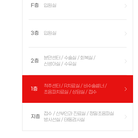
F층
입원실
3층
입원실
분만센터 / 수술실 / 회복실 /
2층
신생아실 / 수유실
척추센터 / R치료실 / 비수술셑너 /
1층
초음파치료실 / 상담실 / 접수
접수 / 산부인과 진료실 / 정밀초음파실
지층
방사선실 / 태동검사실