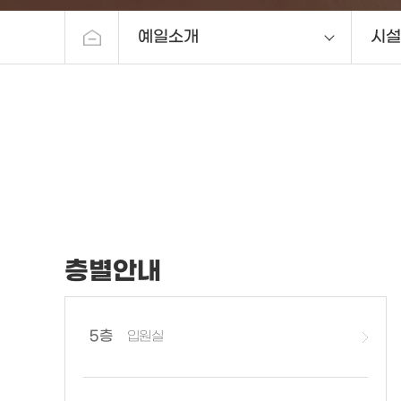
예일소개
시설
예일소개
인사
진료안내
의료
시험관아기센터
시설
분만센터
의료
부인과센터
오시
여성건강검진센터
층별안내
산후조리원
소아청소년과
5층
입원실
고객서비스